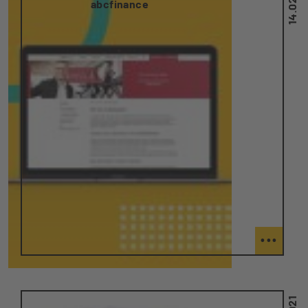
abcfinance
...