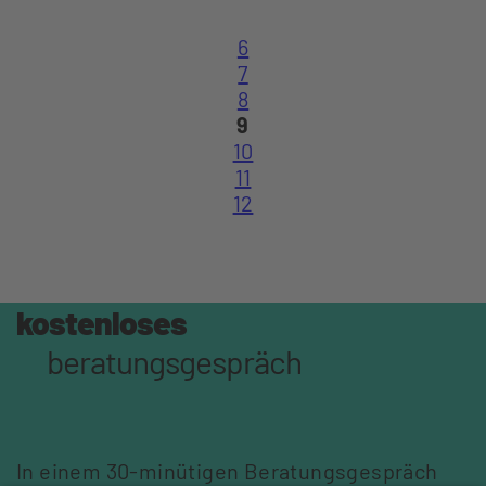
6
7
8
9
10
11
12
kostenloses
beratungsgespräch
In einem 30-minütigen Beratungsgespräch