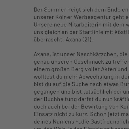
Der Sommer neigt sich dem Ende en
unserer Kölner Werbeagentur geht es
Unsere neue Mitarbeiterin mit dem w
uns gleich an der Startlinie mit kös
überrascht: Axana (21).
Axana, ist unser Naschkätzchen, die 
genau unseren Geschmack zu treffen
einem großen Berg voller Akten und
wolltest du mehr Abwechslung in dei
bist du auf die Suche nach etwas 
gegangen und bist tatsächlich bei u
der Buchhaltung darfst du nun kräft
doch auch bei der Bewirtung von K
Einsatz nicht zu kurz. Schon jetzt 
deines Namens - „die Gastfreundliche
um das Wohl jedes Einzelnen besorg