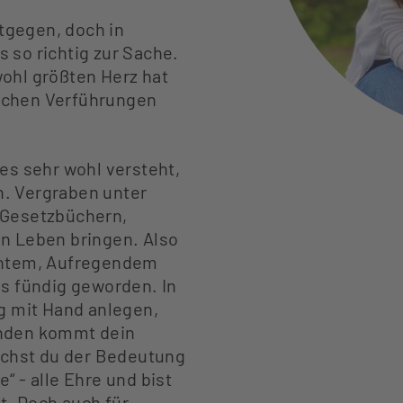
tgegen, doch in
 so richtig zur Sache.
ohl größten Herz hat
tlichen Verführungen
es sehr wohl versteht,
. Vergraben unter
 Gesetzbüchern,
n Leben bringen. Also
Buntem, Aufregendem
ns fündig geworden. In
ig mit Hand anlegen,
unden kommt dein
machst du der Bedeutung
“ - alle Ehre und bist
t. Doch auch für