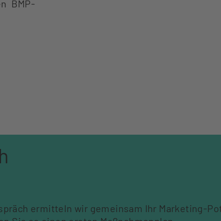
ßen BMP-
h
präch ermitteln wir gemeinsam Ihr Marketing-Pot